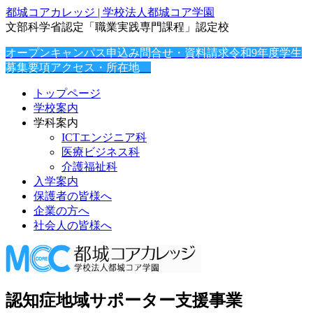
都城コアカレッジ | 学校法人都城コア学園
文部科学省認定「職業実践専門課程」認定校
オープンキャンパス申込み
問合せ・資料請求
令和9年度学生
募集要項
アクセス・所在地
トップページ
学校案内
学科案内
ICTエンジニア科
医療ビジネス科
介護福祉科
入学案内
保護者の皆様へ
企業の方へ
社会人の皆様へ
認知症地域サポーター支援事業