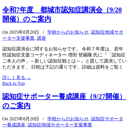
令和7年度 都城市認知症講演会（9/20
開催）のご案内
On 2025年8月20日
/
学校からのお知らせ
,
認知症地域サポ
ーター支援事業
,
講座
認知症講演会に関するお知らせです。 令和７年度は、若年
性認知症支援コーディネーター 増田 登賜隆 氏に『「認知症
ご本人の声」～新しい認知症観とは～』と題して講演してい
ただきます。 日程は下記の通りです。詳細は資料をご覧く
詳しく見る
→
Back to Top
認知症サポーター養成講座（9/27開催）
のご案内
On 2025年8月20日
/
学校からのお知らせ
,
認知症サポータ
ー養成講座
,
認知症地域サポーター支援事業