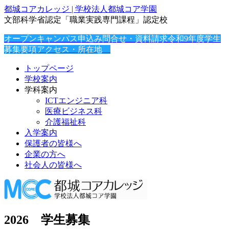
都城コアカレッジ | 学校法人都城コア学園
文部科学省認定「職業実践専門課程」認定校
オープンキャンパス申込み
問合せ・資料請求
令和9年度学生
募集要項
アクセス・所在地
トップページ
学校案内
学科案内
ICTエンジニア科
医療ビジネス科
介護福祉科
入学案内
保護者の皆様へ
企業の方へ
社会人の皆様へ
2026 学生募集