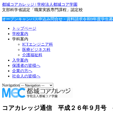
都城コアカレッジ | 学校法人都城コア学園
文部科学省認定「職業実践専門課程」認定校
オープンキャンパス申込み
問合せ・資料請求
令和9年度学生
トップページ
学校案内
学科案内
ICTエンジニア科
医療ビジネス科
介護福祉科
入学案内
保護者の皆様へ
企業の方へ
社会人の皆様へ
Navigation
コアカレッジ通信 平成２６年９月号 