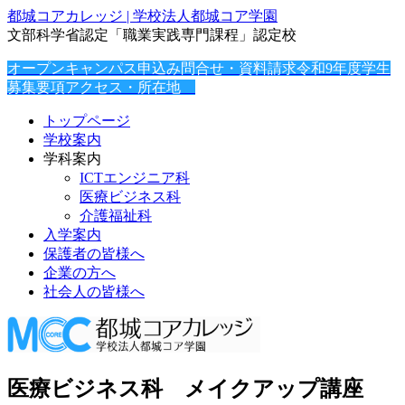
都城コアカレッジ | 学校法人都城コア学園
文部科学省認定「職業実践専門課程」認定校
オープンキャンパス申込み
問合せ・資料請求
令和9年度学生
募集要項
アクセス・所在地
トップページ
学校案内
学科案内
ICTエンジニア科
医療ビジネス科
介護福祉科
入学案内
保護者の皆様へ
企業の方へ
社会人の皆様へ
医療ビジネス科 メイクアップ講座