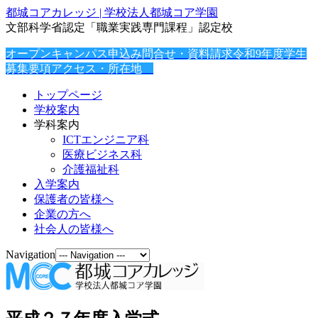
都城コアカレッジ | 学校法人都城コア学園
文部科学省認定「職業実践専門課程」認定校
オープンキャンパス申込み
問合せ・資料請求
令和9年度学生
募集要項
アクセス・所在地
トップページ
学校案内
学科案内
ICTエンジニア科
医療ビジネス科
介護福祉科
入学案内
保護者の皆様へ
企業の方へ
社会人の皆様へ
Navigation