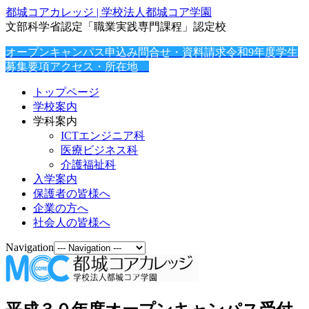
都城コアカレッジ | 学校法人都城コア学園
文部科学省認定「職業実践専門課程」認定校
オープンキャンパス申込み
問合せ・資料請求
令和9年度学生
募集要項
アクセス・所在地
トップページ
学校案内
学科案内
ICTエンジニア科
医療ビジネス科
介護福祉科
入学案内
保護者の皆様へ
企業の方へ
社会人の皆様へ
Navigation