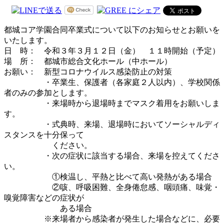
都城コア学園合同卒業式について以下のお知らせとお願いを
いたします。
日 時： 令和３年３月１２日（金） １１時開始（予定）
場 所： 都城市総合文化ホール（中ホール）
お願い： 新型コロナウイルス感染防止の対策
・卒業生、保護者（各家庭２人以内）、学校関係
者のみの参加とします。
・来場時から退場時までマスク着用をお願いしま
す。
・式典時、来場、退場時においてソーシャルディ
スタンスを十分保って
ください。
・次の症状に該当する場合、来場を控えてくださ
い。
①検温し、平熱と比べて高い発熱がある場合
②咳、呼吸困難、全身倦怠感、咽頭痛、味覚・
嗅覚障害などの症状が
ある場合
※来場者から感染者が発生した場合などに、必要