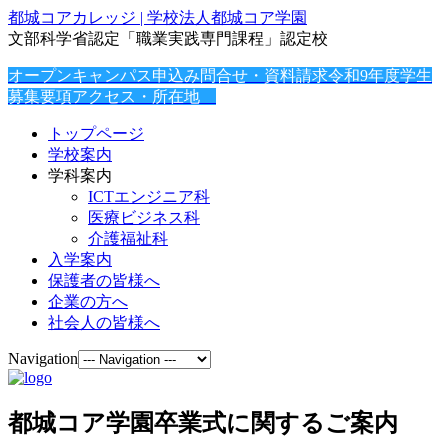
都城コアカレッジ | 学校法人都城コア学園
文部科学省認定「職業実践専門課程」認定校
オープンキャンパス申込み
問合せ・資料請求
令和9年度学生
募集要項
アクセス・所在地
トップページ
学校案内
学科案内
ICTエンジニア科
医療ビジネス科
介護福祉科
入学案内
保護者の皆様へ
企業の方へ
社会人の皆様へ
Navigation
都城コア学園卒業式に関するご案内