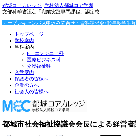
都城コアカレッジ | 学校法人都城コア学園
文部科学省認定「職業実践専門課程」認定校
オープンキャンパス申込み
問合せ・資料請求
令和9年度学生
トップページ
学校案内
学科案内
ICTエンジニア科
医療ビジネス科
介護福祉科
入学案内
保護者の皆様へ
企業の方へ
社会人の皆様へ
都城市社会福祉協議会会長による経営者