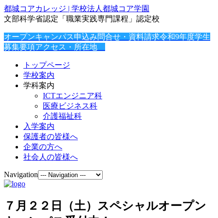
都城コアカレッジ | 学校法人都城コア学園
文部科学省認定「職業実践専門課程」認定校
オープンキャンパス申込み
問合せ・資料請求
令和9年度学生
募集要項
アクセス・所在地
トップページ
学校案内
学科案内
ICTエンジニア科
医療ビジネス科
介護福祉科
入学案内
保護者の皆様へ
企業の方へ
社会人の皆様へ
Navigation
７月２２日（土）スペシャルオープン