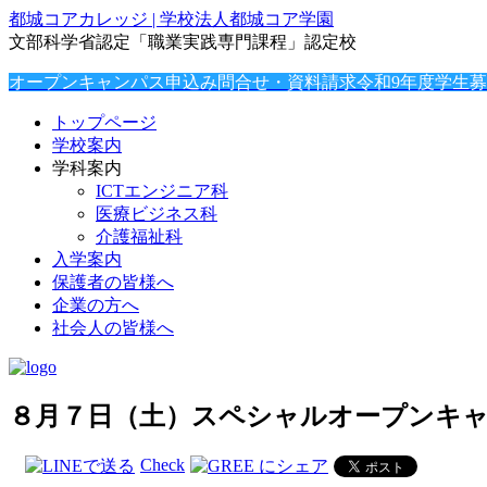
都城コアカレッジ | 学校法人都城コア学園
文部科学省認定「職業実践専門課程」認定校
オープンキャンパス申込み
問合せ・資料請求
令和9年度学生
トップページ
学校案内
学科案内
ICTエンジニア科
医療ビジネス科
介護福祉科
入学案内
保護者の皆様へ
企業の方へ
社会人の皆様へ
８月７日（土）スペシャルオープンキ
Check