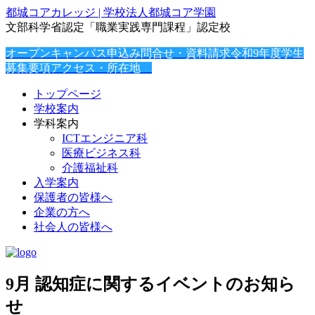
都城コアカレッジ | 学校法人都城コア学園
文部科学省認定「職業実践専門課程」認定校
オープンキャンパス申込み
問合せ・資料請求
令和9年度学生
募集要項
アクセス・所在地
トップページ
学校案内
学科案内
ICTエンジニア科
医療ビジネス科
介護福祉科
入学案内
保護者の皆様へ
企業の方へ
社会人の皆様へ
9月 認知症に関するイベントのお知ら
せ