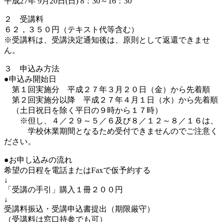
平成27年 9月20日(日) 8：30～16：30
２ 受講料
６２，３５０円（テキスト代等含む）
※受講料は、受講決定通知後は、原則として返還できませ
ん。
３ 申込み方法
●申込み開始日
第１回実施分 平成２７年３月２０日（金）から先着順
第２回実施分以降 平成２７年４月１日（水）から先着順
（土日祝日を除く平日の９時から１７時）
※但し、４／２９～５／６及び８／１２～８／１６は、
学校休業期間となるため受付できませんのでご注意く
ださい。
●お申し込みの流れ
希望の日程を電話またはFaxで仮予約する
↓
「受講の手引」購入１冊２００円
↓
受講料振込・受講申込書提出（期限厳守）
（受講料は窓口持参でも可）