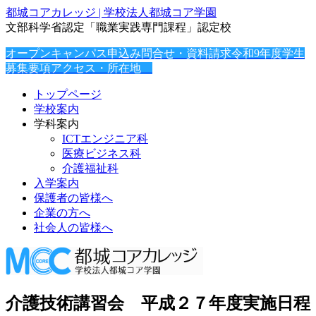
都城コアカレッジ | 学校法人都城コア学園
文部科学省認定「職業実践専門課程」認定校
オープンキャンパス申込み
問合せ・資料請求
令和9年度学生
募集要項
アクセス・所在地
トップページ
学校案内
学科案内
ICTエンジニア科
医療ビジネス科
介護福祉科
入学案内
保護者の皆様へ
企業の方へ
社会人の皆様へ
介護技術講習会 平成２７年度実施日程