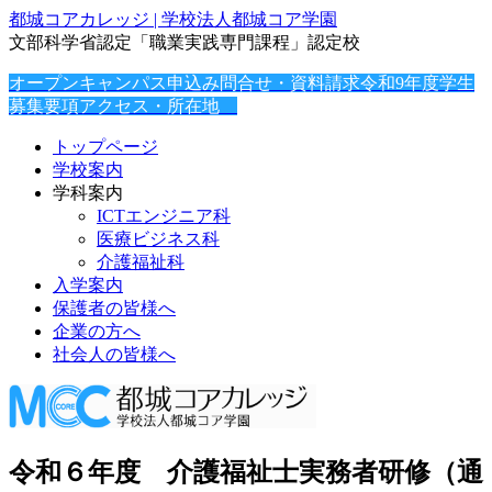
都城コアカレッジ | 学校法人都城コア学園
文部科学省認定「職業実践専門課程」認定校
オープンキャンパス申込み
問合せ・資料請求
令和9年度学生
募集要項
アクセス・所在地
トップページ
学校案内
学科案内
ICTエンジニア科
医療ビジネス科
介護福祉科
入学案内
保護者の皆様へ
企業の方へ
社会人の皆様へ
令和６年度 介護福祉士実務者研修（通