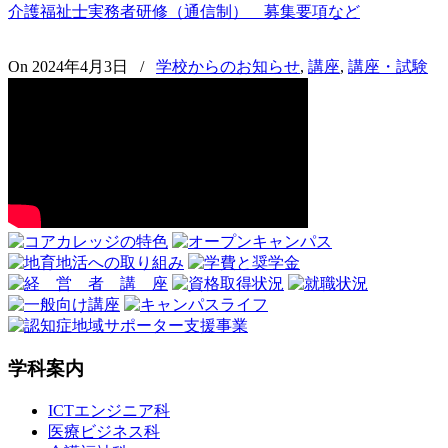
介護福祉士実務者研修（通信制） 募集要項など
On 2024年4月3日
/
学校からのお知らせ
,
講座
,
講座・試験
学科案内
ICTエンジニア科
医療ビジネス科