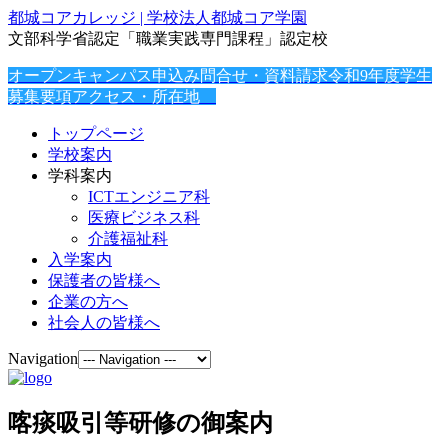
都城コアカレッジ | 学校法人都城コア学園
文部科学省認定「職業実践専門課程」認定校
オープンキャンパス申込み
問合せ・資料請求
令和9年度学生
募集要項
アクセス・所在地
トップページ
学校案内
学科案内
ICTエンジニア科
医療ビジネス科
介護福祉科
入学案内
保護者の皆様へ
企業の方へ
社会人の皆様へ
Navigation
喀痰吸引等研修の御案内