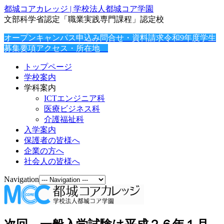
都城コアカレッジ | 学校法人都城コア学園
文部科学省認定「職業実践専門課程」認定校
オープンキャンパス申込み
問合せ・資料請求
令和9年度学生
募集要項
アクセス・所在地
トップページ
学校案内
学科案内
ICTエンジニア科
医療ビジネス科
介護福祉科
入学案内
保護者の皆様へ
企業の方へ
社会人の皆様へ
Navigation