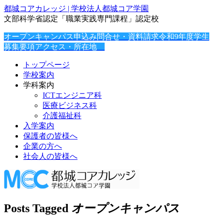
都城コアカレッジ | 学校法人都城コア学園
文部科学省認定「職業実践専門課程」認定校
オープンキャンパス申込み
問合せ・資料請求
令和9年度学生
募集要項
アクセス・所在地
トップページ
学校案内
学科案内
ICTエンジニア科
医療ビジネス科
介護福祉科
入学案内
保護者の皆様へ
企業の方へ
社会人の皆様へ
Posts Tagged
オープンキャンパス